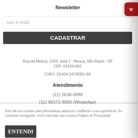
⭐
Newsletter
CADASTRAR
Rua da Mooca, 2334, Sala 1
-
Mooca, São Paulo
-
SP
CEP: 03104-002
CNPJ: 29.834.147/0001-69
Atendimento
(11)
2638-0990
(11)
96372-9060
(WhatsApp)
Seg a Sex 10:00 - 17:00
Este site usa cookies para personalizar anúncios e melhorar a sua experiência. Ao
continuar navegando, você concorda com a nossa Política de Privacidade.
contato@sotecidos.com
ENTENDI
LOJA VIRTUAL CRIADA POR