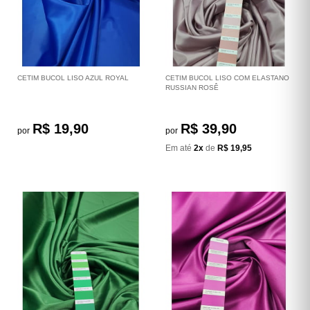
CETIM BUCOL LISO AZUL ROYAL
CETIM BUCOL LISO COM ELASTANO
RUSSIAN ROSÊ
R$ 19,90
R$ 39,90
por
por
Em até
2x
de
R$ 19,95