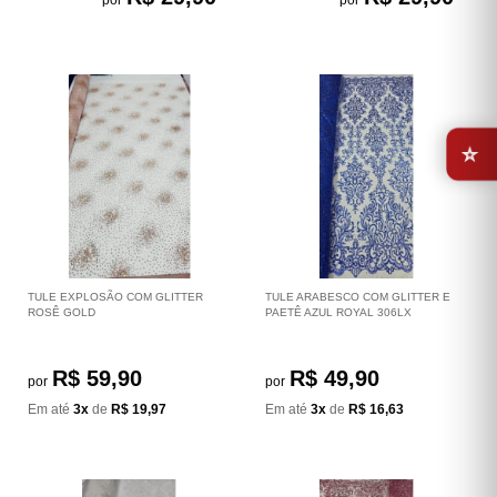
⭐
TULE EXPLOSÃO COM GLITTER
TULE ARABESCO COM GLITTER E
ROSÊ GOLD
PAETÊ AZUL ROYAL 306LX
R$ 59,90
R$ 49,90
por
por
Em até
3x
de
R$ 19,97
Em até
3x
de
R$ 16,63