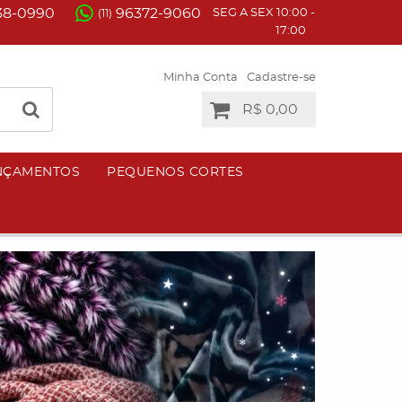
38-0990
96372-9060
SEG A SEX 10:00 -
(11)
17:00
Minha Conta
Cadastre-se
R$ 0,00
NÇAMENTOS
PEQUENOS CORTES