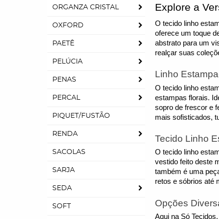
Explore a Ve
ORGANZA CRISTAL
O tecido linho esta
OXFORD
oferece um toque de
abstrato para um vi
PAETÊ
realçar suas coleçõ
PELÚCIA
Linho Estampad
PENAS
O tecido linho esta
estampas florais. I
PERCAL
sopro de frescor e f
PIQUET/FUSTÃO
mais sofisticados, 
RENDA
Tecido Linho E
O tecido linho esta
SACOLAS
vestido feito deste
SARJA
também é uma peça 
retos e sóbrios at
SEDA
Opções Divers
SOFT
Aqui na Só Tecidos