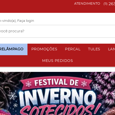
26
ATENDIMENTO
(11)
-vindo(a),
Faça login
 RELÂMPAGO
PROMOÇÕES
PERCAL
TULES
LA
MEUS PEDIDOS