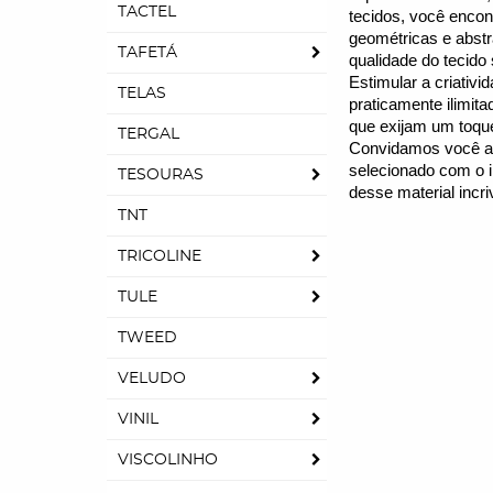
TACTEL
tecidos, você encon
geométricas e abst
TAFETÁ
qualidade do tecido
Estimular a criativ
TELAS
praticamente ilimit
que exijam um toque
TERGAL
Convidamos você a 
selecionado com o in
TESOURAS
desse material incr
TNT
TRICOLINE
TULE
TWEED
VELUDO
VINIL
VISCOLINHO