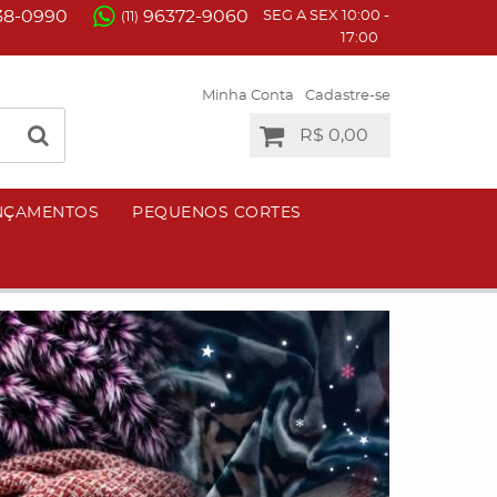
38-0990
96372-9060
SEG A SEX 10:00 -
(11)
17:00
Minha Conta
Cadastre-se
R$ 0,00
NÇAMENTOS
PEQUENOS CORTES