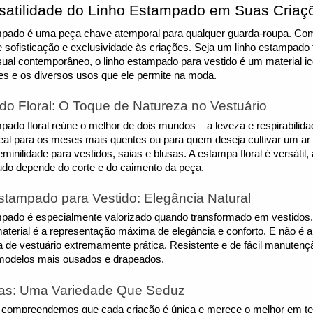
rsatilidade do Linho Estampado em Suas Criaç
mpado é uma peça chave atemporal para qualquer guarda-roupa. Com 
 sofisticação e exclusividade às criações. Seja um linho estampado 
sual contemporâneo, o linho estampado para vestido é um material i
es e os diversos usos que ele permite na moda.
o Floral: O Toque de Natureza no Vestuário
mpado floral reúne o melhor de dois mundos – a leveza e respirabilid
deal para os meses mais quentes ou para quem deseja cultivar um ar 
eminilidade para vestidos, saias e blusas. A estampa floral é versát
tudo depende do corte e do caimento da peça.
stampado para Vestido: Elegância Natural
mpado é especialmente valorizado quando transformado em vestidos.
 material é a representação máxima de elegância e conforto. E não é 
de vestuário extremamente prática. Resistente e de fácil manutenç
é modelos mais ousados e drapeados.
as: Uma Variedade Que Seduz
, compreendemos que cada criação é única e merece o melhor em t