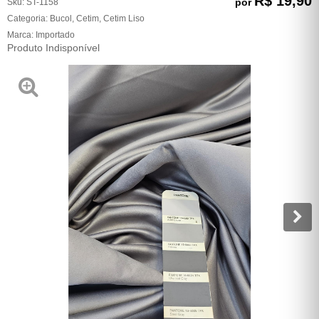
R$ 19,90
por
Sku:
ST-1158
Categoria:
Bucol
,
Cetim
,
Cetim Liso
Marca:
Importado
Produto Indisponível