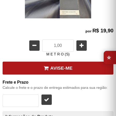
R$ 19,90
por
⭐
M E T R O (S)
AVISE-ME
Frete e Prazo
Calcule o frete e o prazo de entrega estimados para sua região: