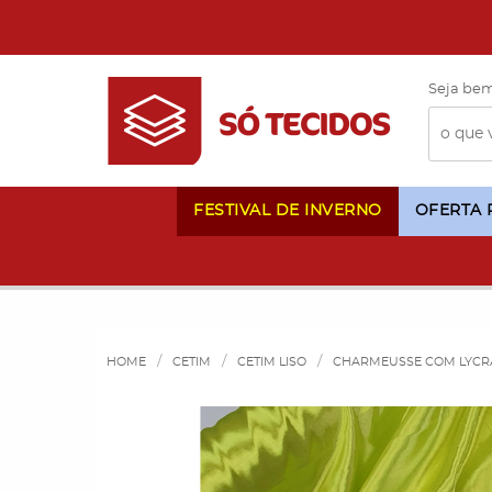
Seja bem
FESTIVAL DE INVERNO
OFERTA
HOME
CETIM
CETIM LISO
CHARMEUSSE COM LYCR