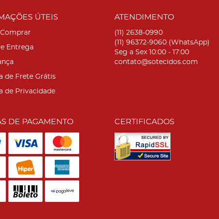
MAÇÕES ÚTEIS
ATENDIMENTO
Comprar
(11)
2638-0990
(11)
96372-9060
(WhatsApp)
 e Entrega
Seg a Sex 10:00 - 17:00
ança
contato@sotecidos.com
a de Frete Grátis
ca de Privacidade
S DE PAGAMENTO
CERTIFICADOS