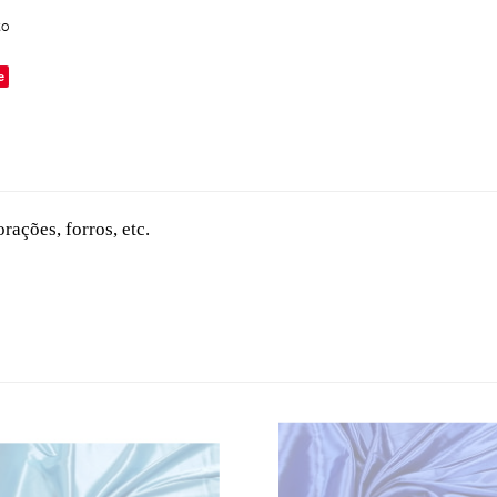
to
e
ações, forros, etc.