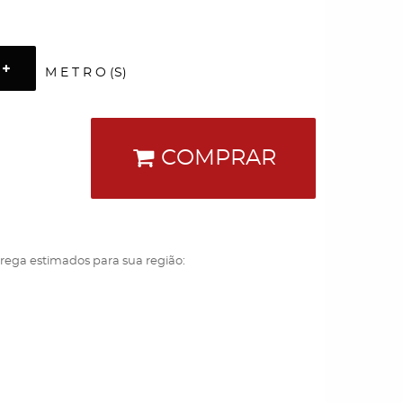
M E T R O (S)
COMPRAR
trega estimados para sua região: