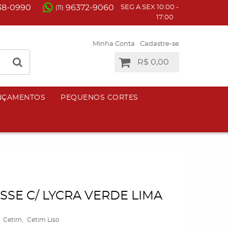
38-0990
96372-9060
SEG A SEX 10:00 -
(11)
17:00
Minha Conta
Cadastre-se
R$ 0,00
NÇAMENTOS
PEQUENOS CORTES
SE C/ LYCRA VERDE LIMA
Cetim
Cetim Liso