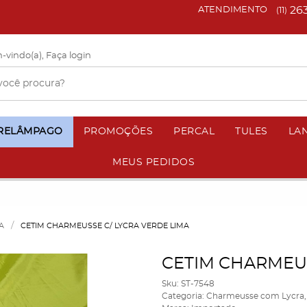
26
ATENDIMENTO
(11)
-vindo(a),
Faça login
 RELÂMPAGO
PROMOÇÕES
PERCAL
TULES
LA
MEUS PEDIDOS
A
CETIM CHARMEUSSE C/ LYCRA VERDE LIMA
CETIM CHARMEUS
Sku:
ST-7548
Categoria:
Charmeusse com Lycra