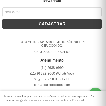
Newsletter
CADASTRAR
Rua da Mooca, 2334, Sala 1
-
Mooca, São Paulo
-
SP
CEP: 03104-002
CNPJ: 29.834.147/0001-69
Atendimento
(11)
2638-0990
(11)
96372-9060
(WhatsApp)
Seg a Sex 10:00 - 17:00
contato@sotecidos.com
Este site usa cookies para personalizar anúncios e melhorar a sua experiência. Ao
LOJA VIRTUAL CRIADA POR
continuar navegando, você concorda com a nossa Política de Privacidade.