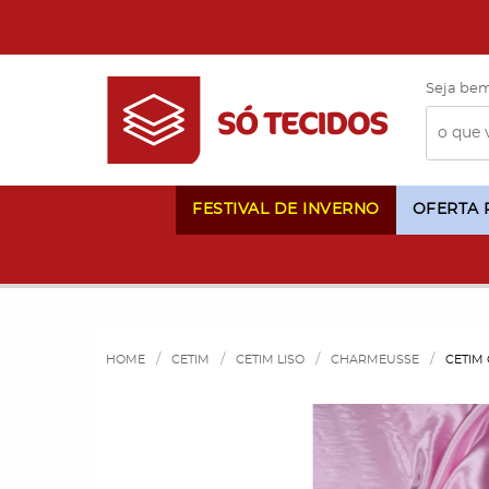
Seja bem
FESTIVAL DE INVERNO
OFERTA
HOME
CETIM
CETIM LISO
CHARMEUSSE
CETIM