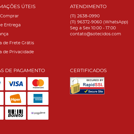
MAÇÕES ÚTEIS
ATENDIMENTO
Comprar
(11)
2638-0990
(11)
96372-9060
(WhatsApp)
 e Entrega
Seg a Sex 10:00 - 17:00
ança
contato@sotecidos.com
a de Frete Grátis
ca de Privacidade
S DE PAGAMENTO
CERTIFICADOS