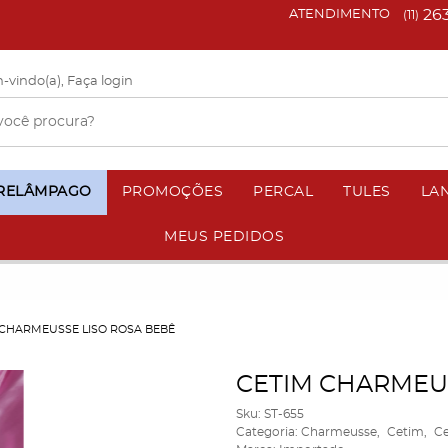
26
ATENDIMENTO
(11)
-vindo(a),
Faça login
 RELÂMPAGO
PROMOÇÕES
PERCAL
TULES
LA
MEUS PEDIDOS
 CHARMEUSSE LISO ROSA BEBÊ
CETIM CHARMEUS
Sku:
ST-655
Categoria:
Charmeusse
Cetim
Ce