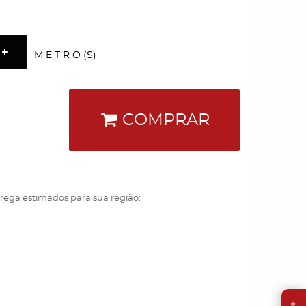
M E T R O (S)
COMPRAR
trega estimados para sua região:
⭐