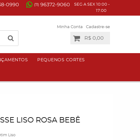
38-0990
96372-9060
SEG A SEX 10:00 -
(11)
17:00
Minha Conta
Cadastre-se
R$ 0,00
NÇAMENTOS
PEQUENOS CORTES
SE LISO ROSA BEBÊ
tim Liso