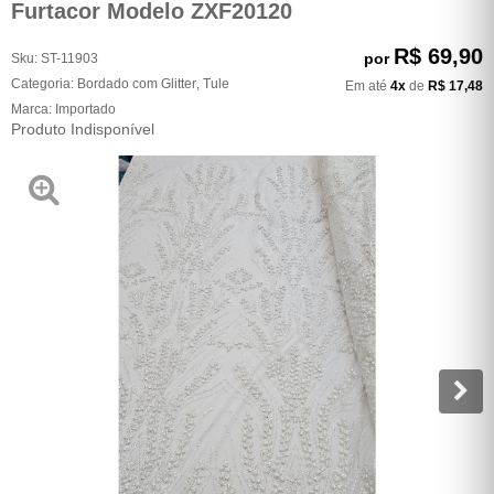
Furtacor Modelo ZXF20120
R$ 69,90
por
Sku:
ST-11903
Categoria:
Bordado com Glitter
,
Tule
Em até
4x
de
R$ 17,48
Marca:
Importado
Produto Indisponível