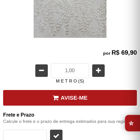
R$ 69,90
por
M E T R O (S)
AVISE-ME
Frete e Prazo
⭐
Calcule o frete e o prazo de entrega estimados para sua região: