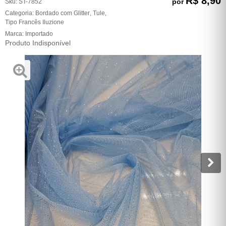
R$ 8,90
por
Sku:
ST-7852
Categoria:
Bordado com Glitter
,
Tule
,
Tipo Francês Iluzione
Marca:
Importado
Produto Indisponível