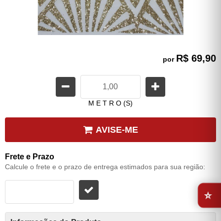
R$ 69,90
por
M E T R O (S)
AVISE-ME
Frete e Prazo
Calcule o frete e o prazo de entrega estimados para sua região:
⭐