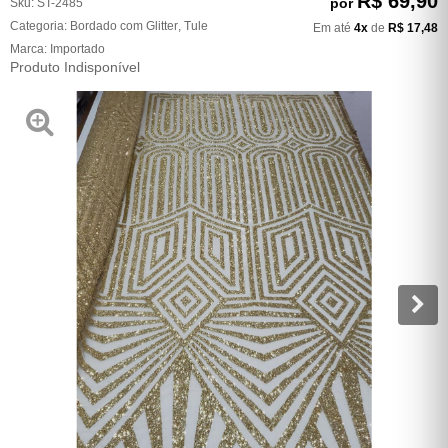
R$ 69,90
por
Sku:
ST-2485
Categoria:
Bordado com Glitter
,
Tule
Em até
4x
de
R$ 17,48
Marca:
Importado
Produto Indisponível