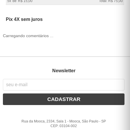
5x
de
R$ 15,00
Total: R$ 75,00
Pix 4X sem juros
Carregando comentários ...
Newsletter
CADASTRAR
Rua da Mooca, 2334, Sala 1
-
Mooca, São Paulo
-
SP
CEP: 03104-002