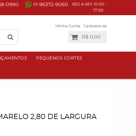
38-0990
96372-9060
SEG A SEX 10:00 -
(11)
17:00
Minha Conta
Cadastre-se
R$ 0,00
NÇAMENTOS
PEQUENOS CORTES
ARELO 2,80 DE LARGURA