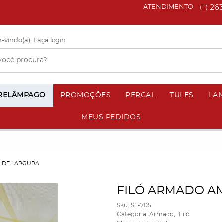
26
ATENDIMENTO
(11)
-vindo(a),
Faça login
 RELÂMPAGO
PROMOÇÕES
PERCAL
TULES
LA
MEUS PEDIDOS
0 DE LARGURA
FILÓ ARMADO AM
Sku:
ST-705
Categoria:
Armado
Filó