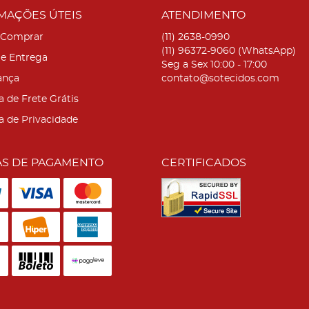
MAÇÕES ÚTEIS
ATENDIMENTO
Comprar
(11)
2638-0990
(11)
96372-9060
(WhatsApp)
 e Entrega
Seg a Sex 10:00 - 17:00
ança
contato@sotecidos.com
a de Frete Grátis
ca de Privacidade
S DE PAGAMENTO
CERTIFICADOS