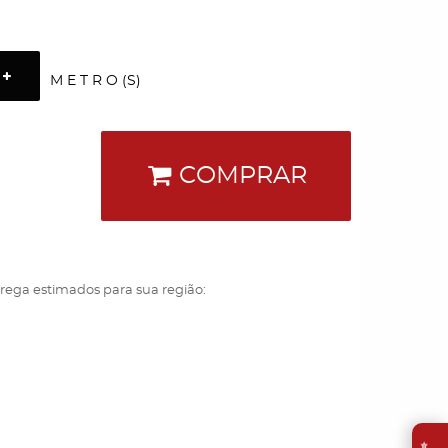
M E T R O (S)
COMPRAR
trega estimados para sua região:
⭐