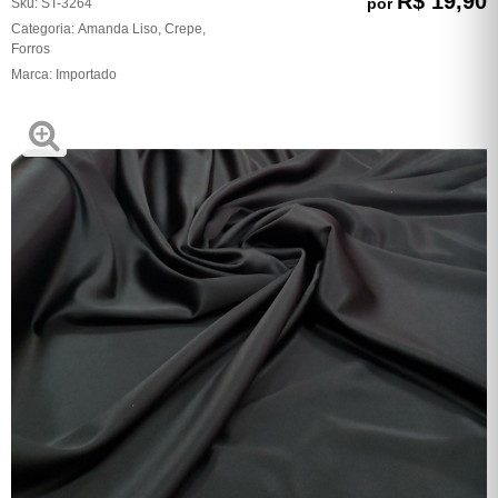
R$ 19,90
por
Sku:
ST-3264
Categoria:
Amanda Liso
,
Crepe
,
Forros
Marca:
Importado