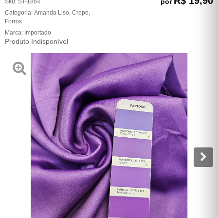
R$ 19,90
por
Sku:
ST-1864
Categoria:
Amanda Liso
,
Crepe
,
Forros
Marca:
Importado
Produto Indisponível