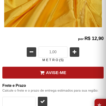
R$ 12,90
por
M E T R O (S)
AVISE-ME
Frete e Prazo
Calcule o frete e o prazo de entrega estimados para sua região:
⭐