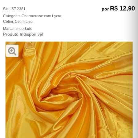
R$ 12,90
por
Sku:
ST-2381
Categoria:
Charmeusse com Lycra
,
Cetim
,
Cetim Liso
Marca:
Importado
Produto Indisponível