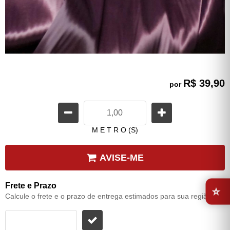
R$ 39,90
por
M E T R O (S)
AVISE-ME
⭐
Frete e Prazo
Calcule o frete e o prazo de entrega estimados para sua região: