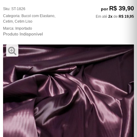
R$ 39,90
por
Sku:
ST-1826
Categoria:
Bucol com Elastano
,
Em até
2x
de
R$ 19,95
Cetim
,
Cetim Liso
Marca:
Importado
Produto Indisponível