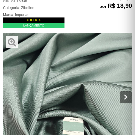
Sku:
ST-16938
R$ 18,90
por
Categoria:
Zibeline
Marca:
Importado
#OFERTA
LANÇAMENTO