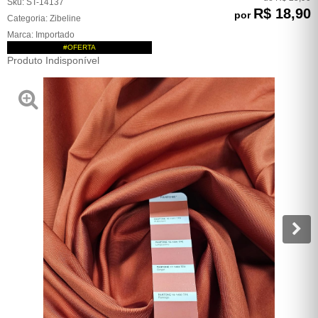
Sku:
ST-14137
R$ 18,90
por
Categoria:
Zibeline
Marca:
Importado
#OFERTA
Produto Indisponível