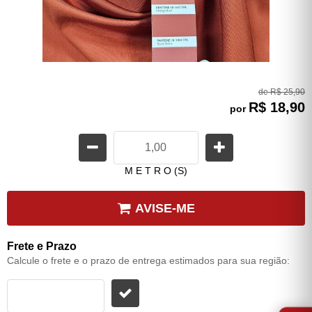
de
R$ 25,90
R$ 18,90
por
M E T R O (S)
AVISE-ME
Frete e Prazo
Calcule o frete e o prazo de entrega estimados para sua região:
⭐