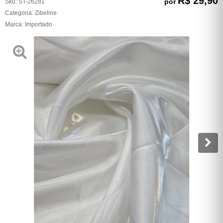
R$ 29,90
por
Sku:
ST-26281
Categoria:
Zibeline
Marca:
Importado