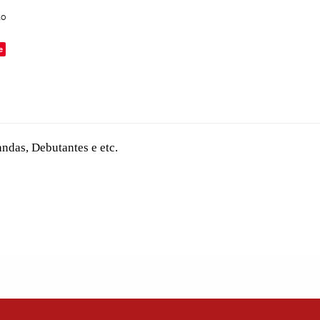
to
e
ndas, Debutantes e etc.