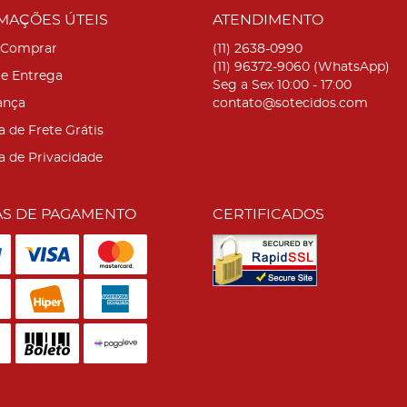
MAÇÕES ÚTEIS
ATENDIMENTO
Comprar
(11)
2638-0990
(11)
96372-9060
(WhatsApp)
 e Entrega
Seg a Sex 10:00 - 17:00
ança
contato@sotecidos.com
a de Frete Grátis
ca de Privacidade
S DE PAGAMENTO
CERTIFICADOS