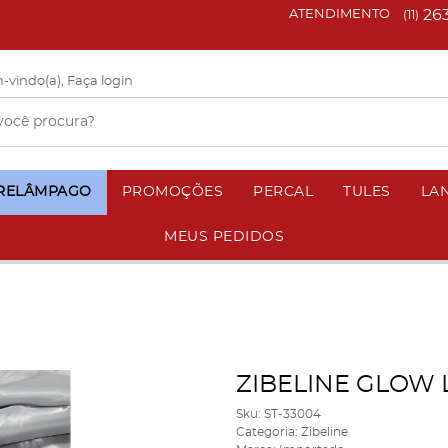
26
ATENDIMENTO
(11)
-vindo(a),
Faça login
 RELÂMPAGO
PROMOÇÕES
PERCAL
TULES
LA
MEUS PEDIDOS
ZIBELINE GLOW 
Sku:
ST-33004
Categoria:
Zibeline