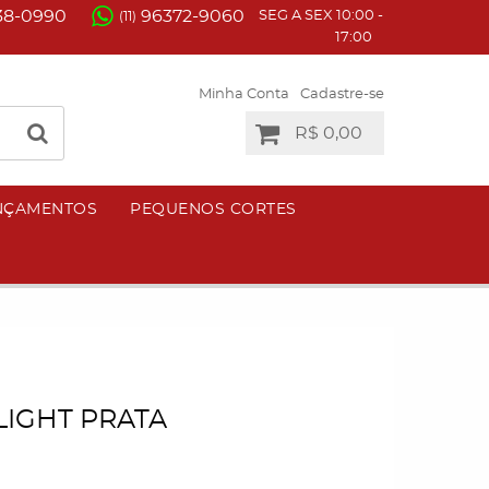
38-0990
96372-9060
SEG A SEX 10:00 -
(11)
17:00
Minha Conta
Cadastre-se
R$ 0,00
NÇAMENTOS
PEQUENOS CORTES
LIGHT PRATA