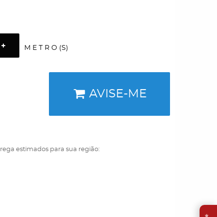
M E T R O (S)
AVISE-ME
trega estimados para sua região:
⭐