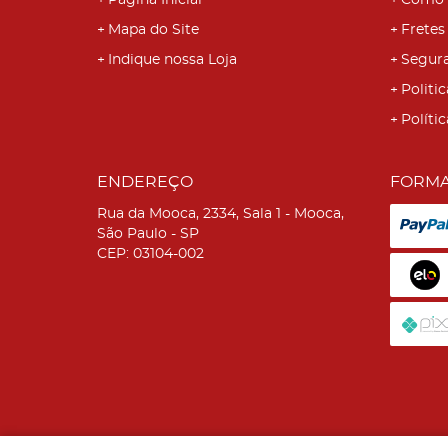
Página Inicial
Como 
Mapa do Site
Fretes
Indique nossa Loja
Segur
Politic
Políti
ENDEREÇO
FORMA
Rua da Mooca, 2334, Sala 1
-
Mooca,
São Paulo
-
SP
CEP: 03104-002