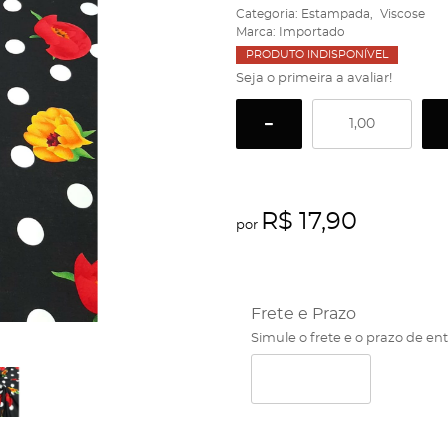
Categoria:
Estampada
Viscose
Marca:
Importado
PRODUTO INDISPONÍVEL
Seja o primeira a avaliar!
R$ 17,90
por
Frete e Prazo
Simule o frete e o prazo de en