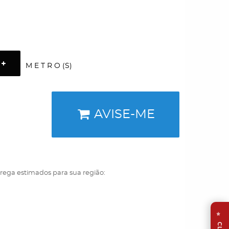
M E T R O (S)
AVISE-ME
trega estimados para sua região:
⭐