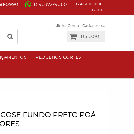
38-0990
96372-9060
SEG A SEX 10:00 -
(11)
17:00
Minha Conta
Cadastre-se
R$ 0,00
NÇAMENTOS
PEQUENOS CORTES
ISCOSE FUNDO PRETO POÁ
LORES