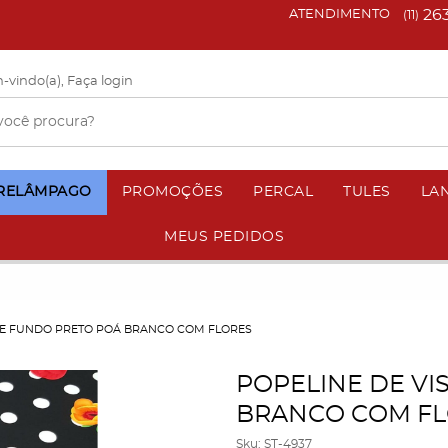
26
ATENDIMENTO
(11)
-vindo(a),
Faça login
 RELÂMPAGO
PROMOÇÕES
PERCAL
TULES
LA
MEUS PEDIDOS
SE FUNDO PRETO POÁ BRANCO COM FLORES
POPELINE DE V
BRANCO COM F
Sku:
ST-4937