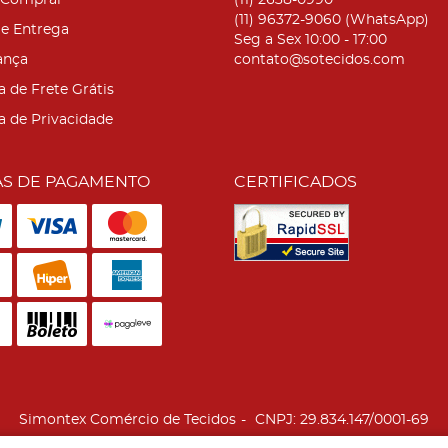
Comprar
(11)
2638-0990
(11)
96372-9060
(WhatsApp)
 e Entrega
Seg a Sex 10:00 - 17:00
ança
contato@sotecidos.com
a de Frete Grátis
ca de Privacidade
S DE PAGAMENTO
CERTIFICADOS
Simontex Comércio de Tecidos
CNPJ: 29.834.147/0001-69