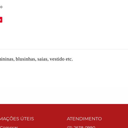
to
e
inas, blusinhas, saias, vestido etc.
MAÇÕES ÚTEIS
ATENDIMENTO