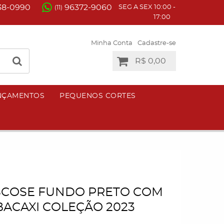
38-0990
96372-9060
SEG A SEX 10:00 -
(11)
17:00
Minha Conta
Cadastre-se
R$ 0,00
NÇAMENTOS
PEQUENOS CORTES
ISCOSE FUNDO PRETO COM
ACAXI COLEÇÃO 2023