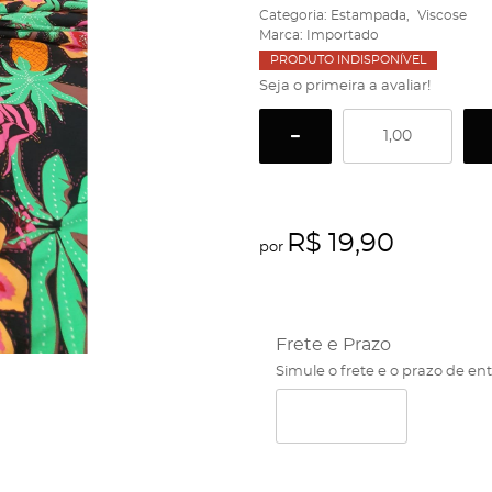
Categoria:
Estampada
Viscose
Marca:
Importado
PRODUTO INDISPONÍVEL
Seja o primeira a avaliar!
R$ 19,90
por
Frete e Prazo
Simule o frete e o prazo de en