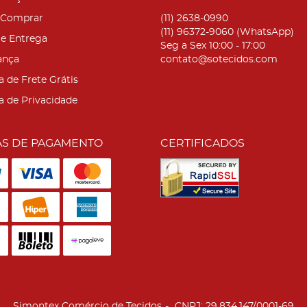
Comprar
(11)
2638-0990
(11)
96372-9060
(WhatsApp)
 e Entrega
Seg a Sex 10:00 - 17:00
ança
contato@sotecidos.com
a de Frete Grátis
ca de Privacidade
S DE PAGAMENTO
CERTIFICADOS
Simontex Comércio de Tecidos
CNPJ: 29.834.147/0001-69