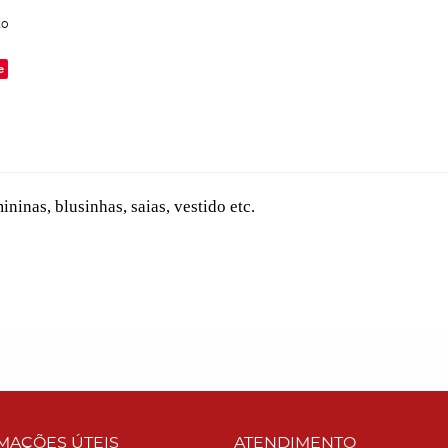
to
e
inas, blusinhas, saias, vestido etc.
MAÇÕES ÚTEIS
ATENDIMENTO