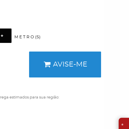
M E T R O (S)
AVISE-ME
trega estimados para sua região:
⭐