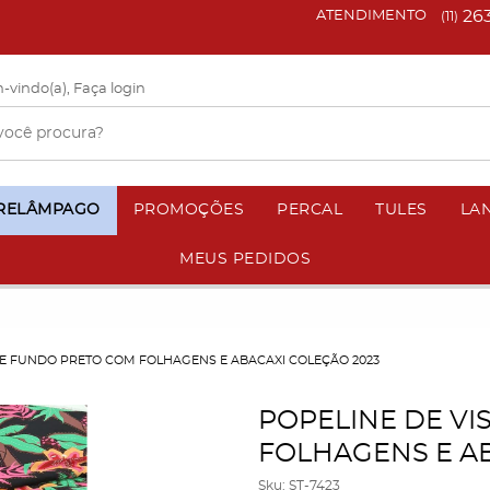
26
ATENDIMENTO
(11)
-vindo(a),
Faça login
 RELÂMPAGO
PROMOÇÕES
PERCAL
TULES
LA
MEUS PEDIDOS
SE FUNDO PRETO COM FOLHAGENS E ABACAXI COLEÇÃO 2023
POPELINE DE V
FOLHAGENS E AB
Sku:
ST-7423