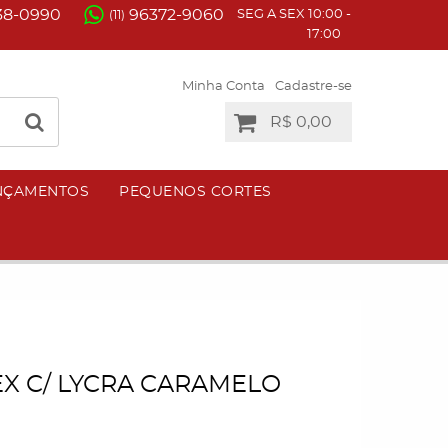
38-0990
96372-9060
SEG A SEX 10:00 -
(11)
17:00
Minha Conta
Cadastre-se
R$ 0,00
NÇAMENTOS
PEQUENOS CORTES
X C/ LYCRA CARAMELO