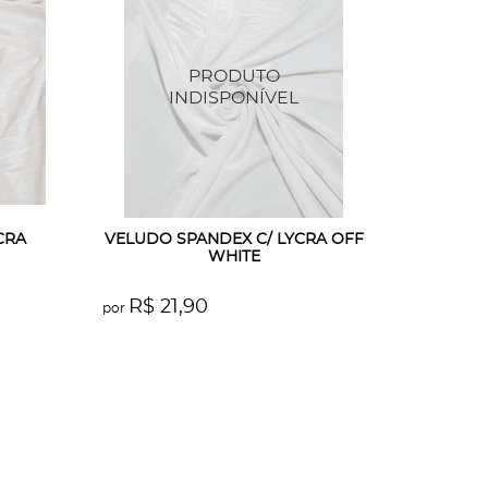
CRA
VELUDO SPANDEX C/ LYCRA OFF
VELU
WHITE
R$ 21,90
R$ 2
por
por