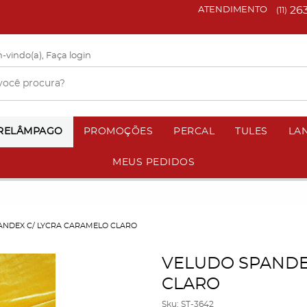
26
ATENDIMENTO
(11)
-vindo(a),
Faça login
 RELÂMPAGO
PROMOÇÕES
PERCAL
TULES
LA
MEUS PEDIDOS
ANDEX C/ LYCRA CARAMELO CLARO
VELUDO SPANDE
CLARO
Sku:
ST-3642