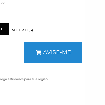
ludo
M E T R O (S)
AVISE-ME
trega estimados para sua região: