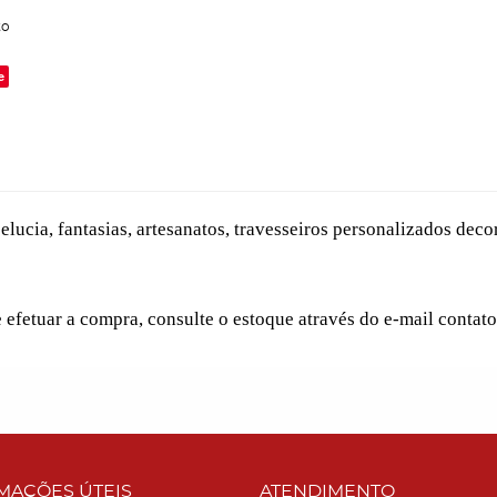
to
e
lucia, fantasias, artesanatos, travesseiros personalizados decor
e efetuar a compra, consulte o estoque através do e-mail conta
MAÇÕES ÚTEIS
ATENDIMENTO