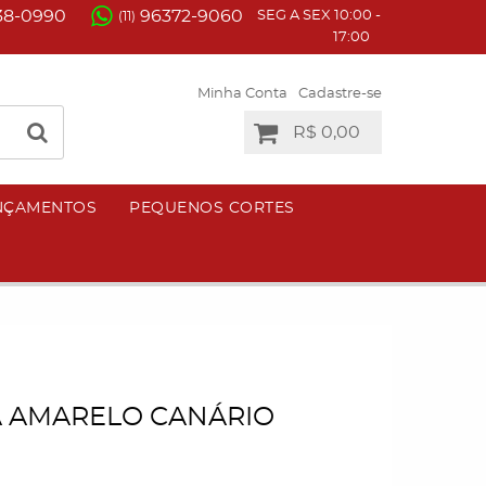
38-0990
96372-9060
SEG A SEX 10:00 -
(11)
17:00
Minha Conta
Cadastre-se
R$ 0,00
NÇAMENTOS
PEQUENOS CORTES
 AMARELO CANÁRIO