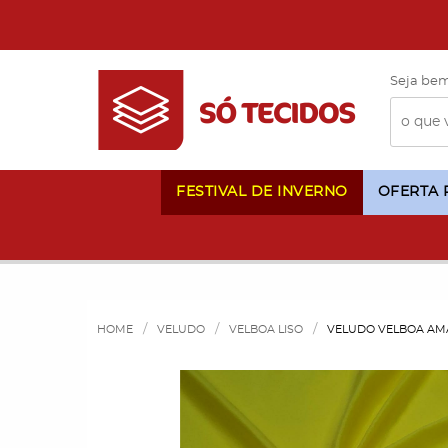
Seja bem
FESTIVAL DE INVERNO
OFERTA
HOME
VELUDO
VELBOA LISO
VELUDO VELBOA AM