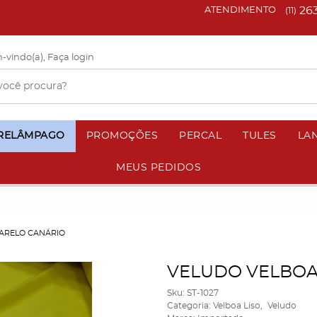
26
ATENDIMENTO
(11)
-vindo(a),
Faça login
 RELÂMPAGO
PROMOÇÕES
PERCAL
TULES
LA
MEUS PEDIDOS
ARELO CANÁRIO
VELUDO VELBOA
Sku:
ST-1027
Categoria:
Velboa Liso
Veludo