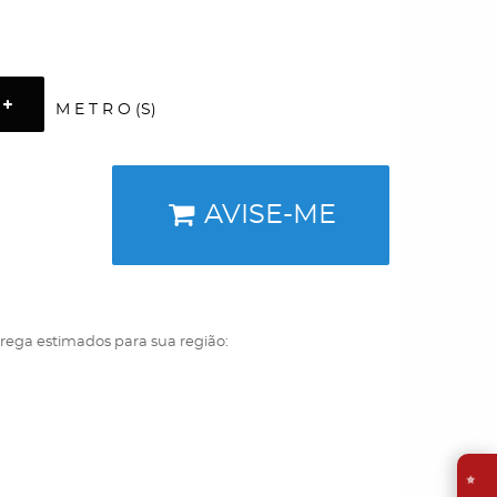
M E T R O (S)
AVISE-ME
trega estimados para sua região:
⭐