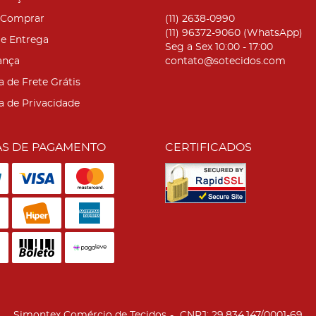
Comprar
(11)
2638-0990
(11)
96372-9060
(WhatsApp)
 e Entrega
Seg a Sex 10:00 - 17:00
ança
contato@sotecidos.com
a de Frete Grátis
ca de Privacidade
S DE PAGAMENTO
CERTIFICADOS
Simontex Comércio de Tecidos
CNPJ: 29.834.147/0001-69