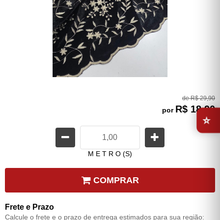
de
R$ 29,90
R$ 18,90
⭐
por
M E T R O (S)
COMPRAR
Frete e Prazo
Calcule o frete e o prazo de entrega estimados para sua região: