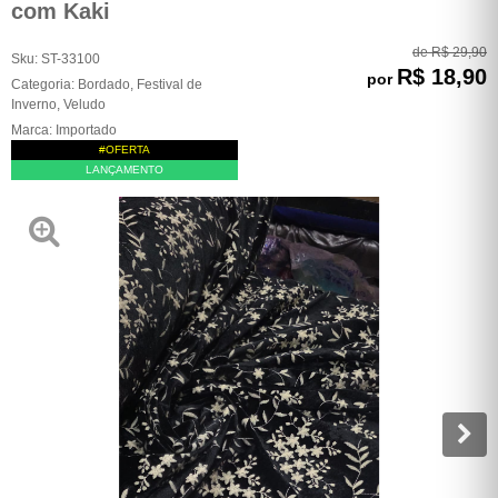
com Kaki
de
R$ 29,90
Sku:
ST-33100
R$ 18,90
por
Categoria:
Bordado
,
Festival de
Inverno
,
Veludo
Marca:
Importado
#OFERTA
LANÇAMENTO