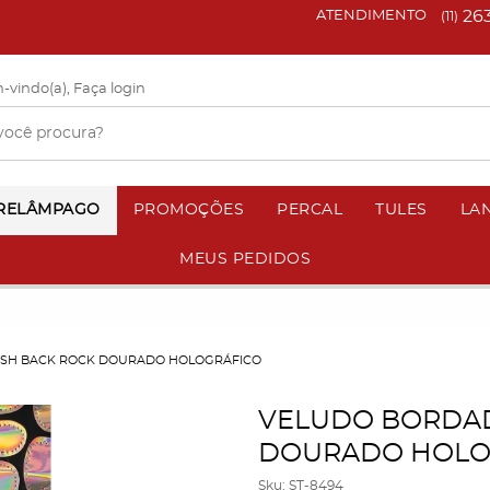
26
ATENDIMENTO
(11)
-vindo(a),
Faça login
 RELÂMPAGO
PROMOÇÕES
PERCAL
TULES
LA
MEUS PEDIDOS
SH BACK ROCK DOURADO HOLOGRÁFICO
VELUDO BORDAD
DOURADO HOLO
Sku:
ST-8494