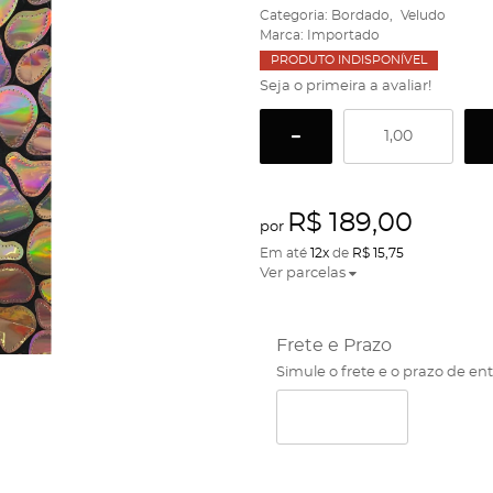
Categoria:
Bordado
Veludo
Marca:
Importado
PRODUTO INDISPONÍVEL
Seja o primeira a avaliar!
R$ 189,00
por
Em até
12x
de
R$ 15,75
Ver parcelas
Frete e Prazo
Simule o frete e o prazo de en