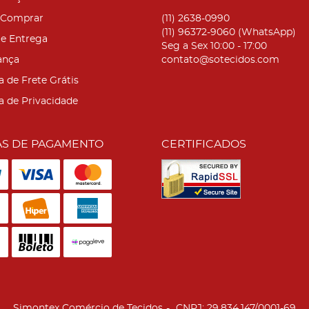
Comprar
(11)
2638-0990
(11)
96372-9060
(WhatsApp)
 e Entrega
Seg a Sex 10:00 - 17:00
ança
contato@sotecidos.com
a de Frete Grátis
ca de Privacidade
S DE PAGAMENTO
CERTIFICADOS
Simontex Comércio de Tecidos
CNPJ: 29.834.147/0001-69