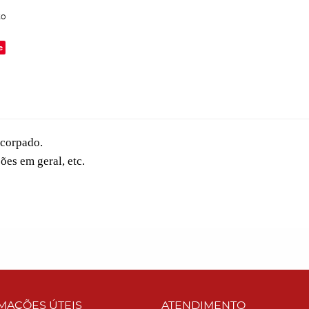
to
e
ncorpado.
ões em geral, etc.
MAÇÕES ÚTEIS
ATENDIMENTO