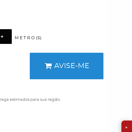
M E T R O (S)
AVISE-ME
trega estimados para sua região:
⭐