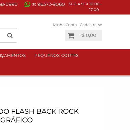
38-0990
96372-9060
SEG A SEX 10:00 -
(11)
17:00
Minha Conta
Cadastre-se
R$ 0,00
NÇAMENTOS
PEQUENOS CORTES
O FLASH BACK ROCK
GRÁFICO