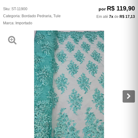
R$ 119,90
por
Sku:
ST-11900
Categoria:
Bordado Pedraria
,
Tule
Em até
7x
de
R$ 17,13
Marca:
Importado