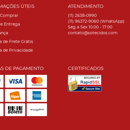
MAÇÕES ÚTEIS
ATENDIMENTO
Comprar
(11)
2638-0990
(11)
96372-9060
(WhatsApp)
 e Entrega
Seg a Sex 10:00 - 17:00
ança
contato@sotecidos.com
a de Frete Grátis
ca de Privacidade
S DE PAGAMENTO
CERTIFICADOS