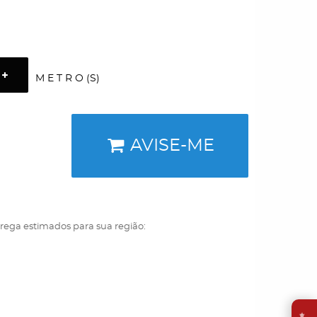
M E T R O (S)
AVISE-ME
trega estimados para sua região:
⭐