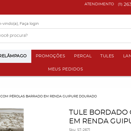
26
ATENDIMENTO
(11)
-vindo(a),
Faça login
 RELÂMPAGO
PROMOÇÕES
PERCAL
TULES
LA
MEUS PEDIDOS
 COM PÉROLAS BARRADO EM RENDA GUIPURE DOURADO
TULE BORDADO 
EM RENDA GUI
Sku:
ST-2671