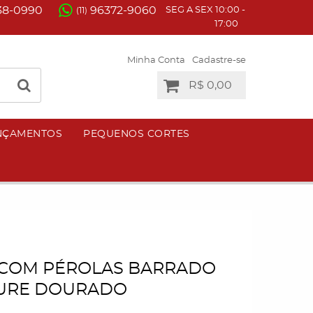
38-0990
96372-9060
SEG A SEX 10:00 -
(11)
17:00
Minha Conta
Cadastre-se
R$ 0,00
NÇAMENTOS
PEQUENOS CORTES
COM PÉROLAS BARRADO
PURE DOURADO