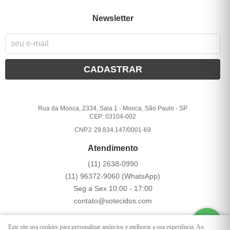
Newsletter
CADASTRAR
Rua da Mooca, 2334, Sala 1
-
Mooca, São Paulo
-
SP
CEP: 03104-002
CNPJ: 29.834.147/0001-69
Atendimento
(11)
2638-0990
(11)
96372-9060
(WhatsApp)
Seg a Sex 10:00 - 17:00
contato@sotecidos.com
Este site usa cookies para personalizar anúncios e melhorar a sua experiência. Ao
LOJA VIRTUAL CRIADA POR