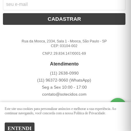
CADASTRAR
Rua da Mooca, 2334, Sala 1
-
Mooca, São Paulo
-
SP
CEP: 03104-002
CNPJ: 29.834.147/0001-69
Atendimento
(11)
2638-0990
(11)
96372-9060
(WhatsApp)
Seg a Sex 10:00 - 17:00
contato@sotecidos.com
Este site usa cookies para personalizar anúncios e melhorar a sua experiência. Ao
LOJA VIRTUAL CRIADA POR
continuar navegando, você concorda com a nossa Política de Privacidade.
ENTENDI