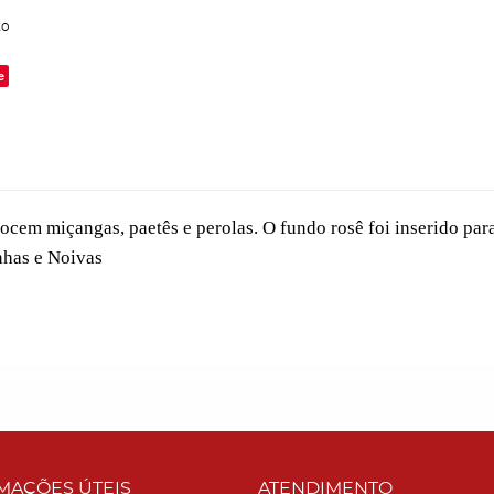
to
e
ocem miçangas, paetês e perolas. O fundo rosê foi inserido par
nhas e Noivas
MAÇÕES ÚTEIS
ATENDIMENTO