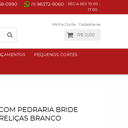
38-0990
96372-9060
SEG A SEX 10:00 -
(11)
17:00
Minha Conta
Cadastre-se
R$ 0,00
NÇAMENTOS
PEQUENOS CORTES
COM PEDRARIA BRIDE
RELIÇAS BRANCO