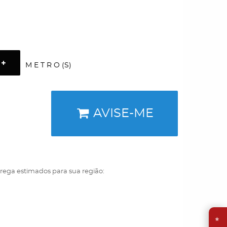
M E T R O (S)
AVISE-ME
trega estimados para sua região:
⭐