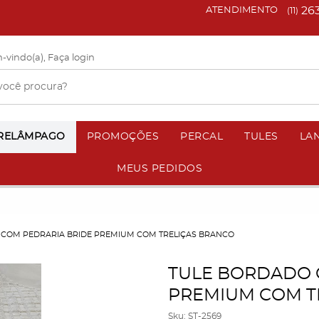
26
ATENDIMENTO
(11)
-vindo(a),
Faça login
 RELÂMPAGO
PROMOÇÕES
PERCAL
TULES
LA
MEUS PEDIDOS
COM PEDRARIA BRIDE PREMIUM COM TRELIÇAS BRANCO
TULE BORDADO 
PREMIUM COM T
Sku:
ST-2569