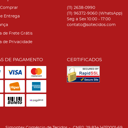
Comprar
(11)
2638-0990
(11)
96372-9060
(WhatsApp)
 e Entrega
Seg a Sex 10:00 - 17:00
ança
contato@sotecidos.com
a de Frete Grátis
ca de Privacidade
S DE PAGAMENTO
CERTIFICADOS
Simontex Comércio de Tecidos
CNPJ: 29.834.147/0001-69