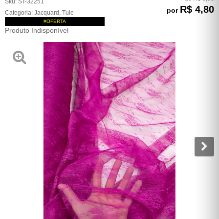
Sku:
ST-32251
R$ 4,80
por
Categoria:
Jacquard
,
Tule
#OFERTA
Produto Indisponível