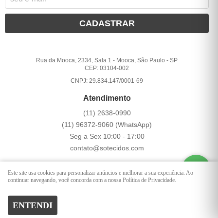
CADASTRAR
Rua da Mooca, 2334, Sala 1
-
Mooca, São Paulo
-
SP
CEP: 03104-002
CNPJ: 29.834.147/0001-69
Atendimento
(11)
2638-0990
(11)
96372-9060
(WhatsApp)
Seg a Sex 10:00 - 17:00
contato@sotecidos.com
Este site usa cookies para personalizar anúncios e melhorar a sua experiência. Ao
LOJA VIRTUAL CRIADA POR
continuar navegando, você concorda com a nossa Política de Privacidade.
ENTENDI