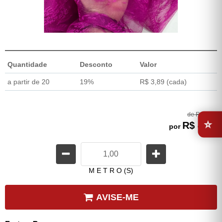
Quantidade
Desconto
Valor
a partir de 20
19%
R$ 3,89
(cada)
⭐
de
R$ 9,90
R$ 4,80
por
M E T R O (S)
AVISE-ME