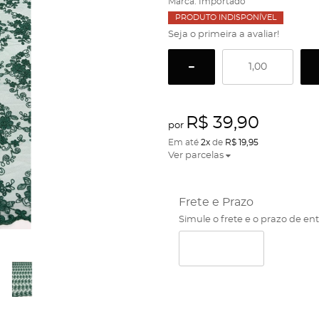
Marca:
Importado
PRODUTO INDISPONÍVEL
Seja o primeira a avaliar!
R$ 39,90
por
Em até
2x
de
R$ 19,95
Ver parcelas
Frete e Prazo
Simule o frete e o prazo de en