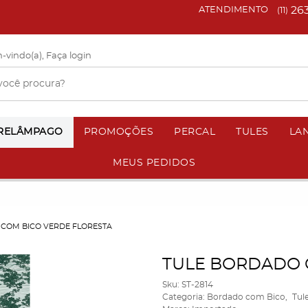
26
ATENDIMENTO
(11)
-vindo(a),
Faça login
 RELÂMPAGO
PROMOÇÕES
PERCAL
TULES
LA
MEUS PEDIDOS
COM BICO VERDE FLORESTA
TULE BORDADO 
Sku:
ST-2814
Categoria:
Bordado com Bico
Tul