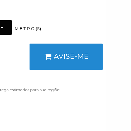
M E T R O (S)
AVISE-ME
trega estimados para sua região: