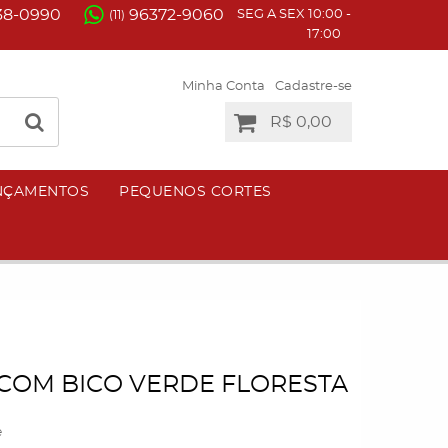
38-0990
96372-9060
SEG A SEX 10:00 -
(11)
17:00
Minha Conta
Cadastre-se
R$ 0,00
NÇAMENTOS
PEQUENOS CORTES
COM BICO VERDE FLORESTA
e