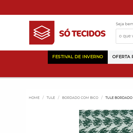
Seja bem
FESTIVAL DE INVERNO
OFERTA
HOME
TULE
BORDADO COM BICO
TULE BORDADO 