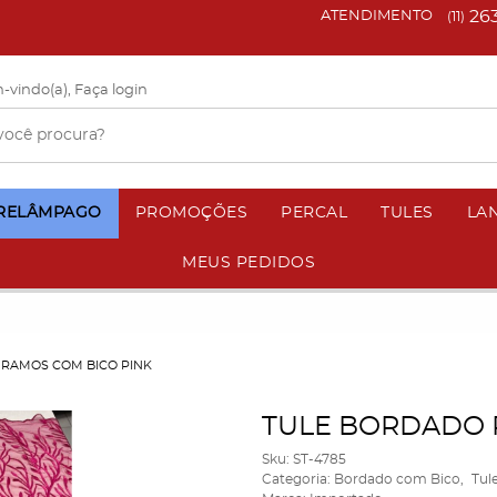
26
ATENDIMENTO
(11)
-vindo(a),
Faça login
 RELÂMPAGO
PROMOÇÕES
PERCAL
TULES
LA
MEUS PEDIDOS
 RAMOS COM BICO PINK
TULE BORDADO 
Sku:
ST-4785
Categoria:
Bordado com Bico
Tul