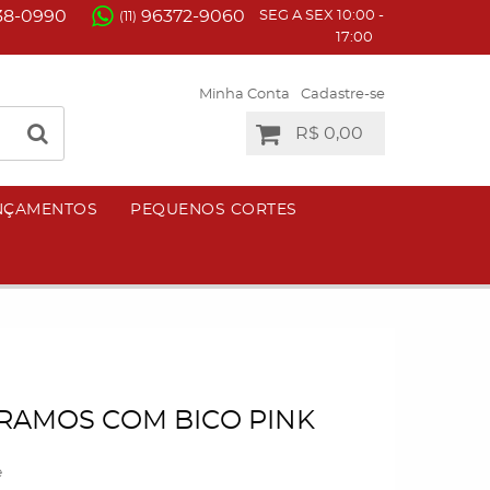
38-0990
96372-9060
SEG A SEX 10:00 -
(11)
17:00
Minha Conta
Cadastre-se
R$ 0,00
NÇAMENTOS
PEQUENOS CORTES
RAMOS COM BICO PINK
e