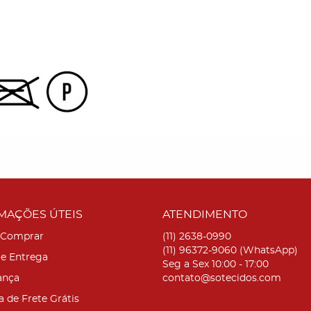
MAÇÕES ÚTEIS
ATENDIMENTO
Comprar
(11)
2638-0990
(11)
96372-9060
(WhatsApp)
 e Entrega
Seg a Sex 10:00 - 17:00
ança
contato@sotecidos.com
a de Frete Grátis