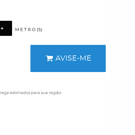
M E T R O (S)
AVISE-ME
trega estimados para sua região: