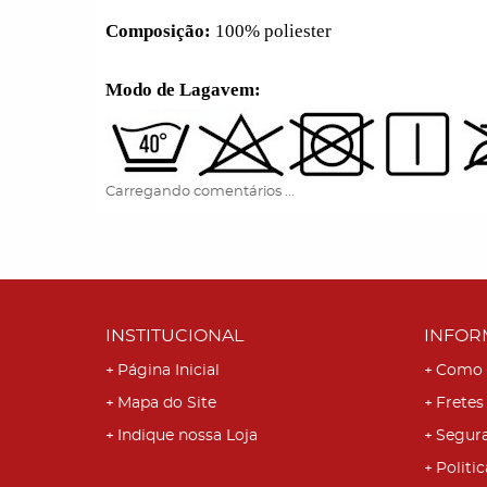
Composição:
100% poliester
Modo de Lagavem:
Carregando comentários ...
INSTITUCIONAL
INFOR
Página Inicial
Como 
Mapa do Site
Fretes
Indique nossa Loja
Segur
Politic