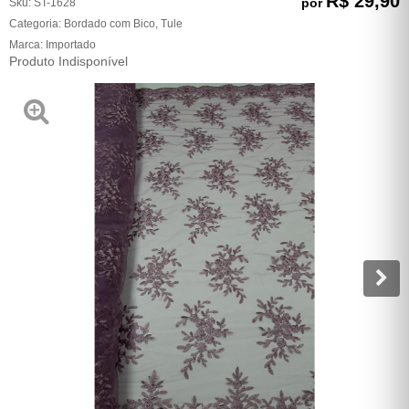
R$ 29,90
por
Sku:
ST-1628
Categoria:
Bordado com Bico
,
Tule
Marca:
Importado
Produto Indisponível