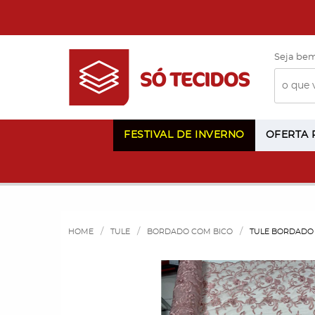
Seja bem
FESTIVAL DE INVERNO
OFERTA
HOME
TULE
BORDADO COM BICO
TULE BORDADO 