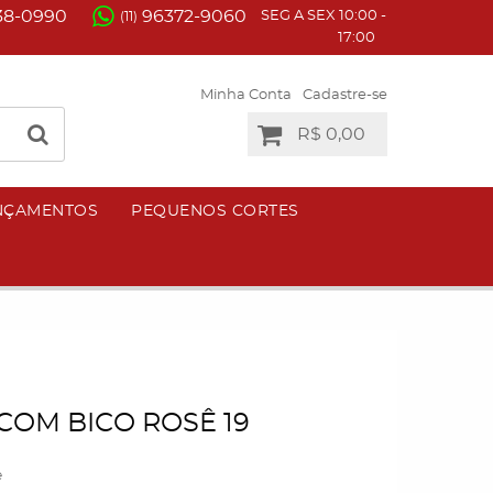
38-0990
96372-9060
SEG A SEX 10:00 -
(11)
17:00
Minha Conta
Cadastre-se
R$ 0,00
NÇAMENTOS
PEQUENOS CORTES
OM BICO ROSÊ 19
e