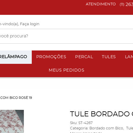
26
ATENDIMENTO
(11)
-vindo(a),
Faça login
 RELÂMPAGO
PROMOÇÕES
PERCAL
TULES
LA
MEUS PEDIDOS
COM BICO ROSÊ 19
TULE BORDADO C
Sku:
ST-4267
Categoria:
Bordado com Bico
Tul