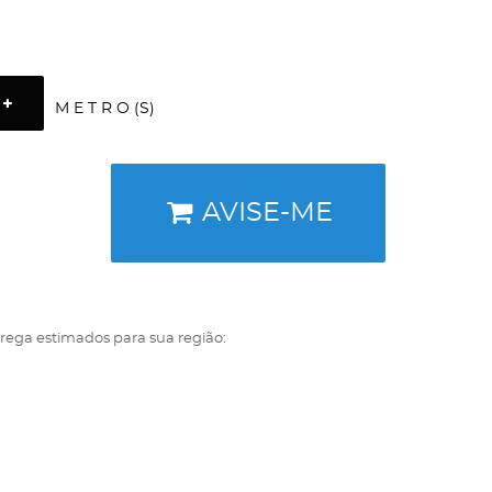
M E T R O (S)
AVISE-ME
trega estimados para sua região: