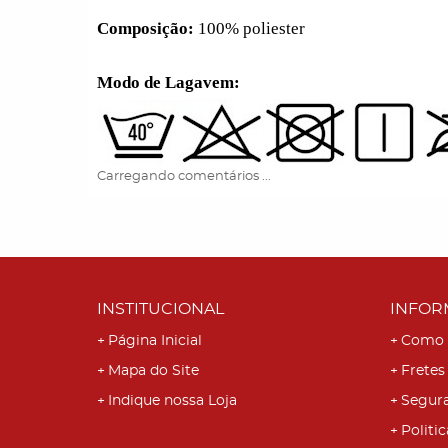
Composição:
100% poliester
Modo de Lagavem:
Carregando comentários ...
INSTITUCIONAL
INFOR
Página Inicial
Como 
Mapa do Site
Fretes
Indique nossa Loja
Segur
Politic