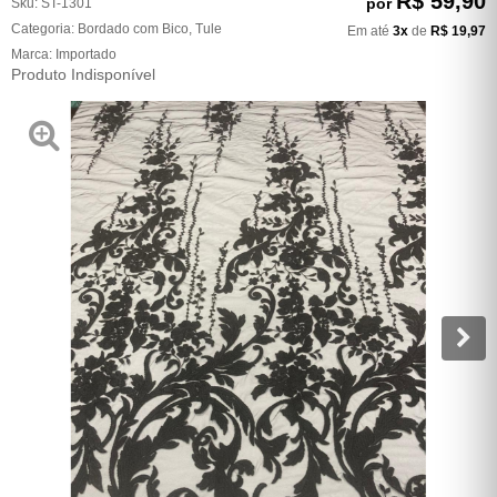
R$ 59,90
por
Sku:
ST-1301
Categoria:
Bordado com Bico
,
Tule
Em até
3x
de
R$ 19,97
Marca:
Importado
Produto Indisponível