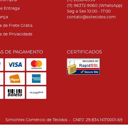
Comprar
(11)
2638-0990
(11)
96372-9060
(WhatsApp)
 e Entrega
Seg a Sex 10:00 - 17:00
ança
contato@sotecidos.com
a de Frete Grátis
ca de Privacidade
S DE PAGAMENTO
CERTIFICADOS
Simontex Comércio de Tecidos
CNPJ: 29.834.147/0001-69