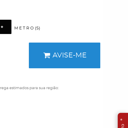
M E T R O (S)
AVISE-ME
trega estimados para sua região:
⭐