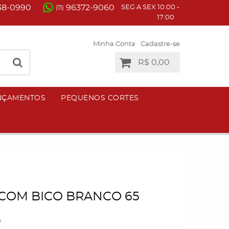
38-0990
96372-9060
SEG A SEX 10:00 -
(11)
17:00
Minha Conta
Cadastre-se
R$ 0,00
NÇAMENTOS
PEQUENOS CORTES
COM BICO BRANCO 65
e