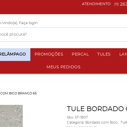
26
ATENDIMENTO
(11)
-vindo(a),
Faça login
 RELÂMPAGO
PROMOÇÕES
PERCAL
TULES
LA
MEUS PEDIDOS
 COM BICO BRANCO 65
TULE BORDADO 
Sku:
ST-1807
Categoria:
Bordado com Bico
Tul