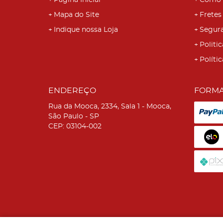
Página Inicial
Como 
Mapa do Site
Fretes
Indique nossa Loja
Segur
Politic
Políti
ENDEREÇO
FORMA
Rua da Mooca, 2334, Sala 1
-
Mooca,
São Paulo
-
SP
CEP: 03104-002