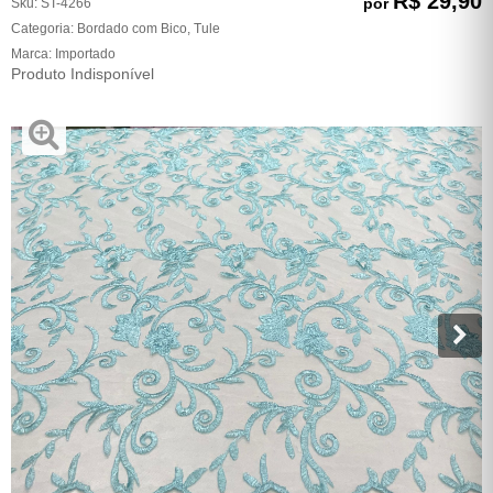
R$ 29,90
por
Sku:
ST-4266
Categoria:
Bordado com Bico
,
Tule
Marca:
Importado
Produto Indisponível