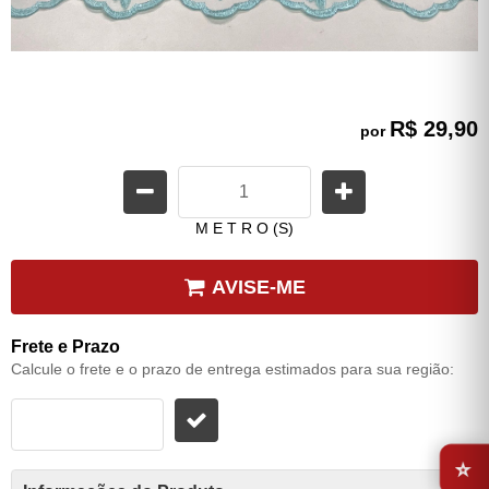
R$ 29,90
por
M E T R O (S)
AVISE-ME
Frete e Prazo
Calcule o frete e o prazo de entrega estimados para sua região:
⭐