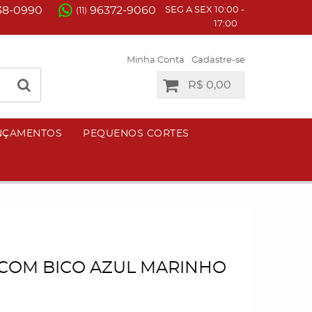
38-0990
96372-9060
SEG A SEX 10:00 -
(11)
17:00
Minha Conta
Cadastre-se
R$ 0,00
NÇAMENTOS
PEQUENOS CORTES
COM BICO AZUL MARINHO