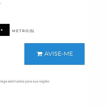
e
M E T R O (S)
AVISE-ME
trega estimados para sua região: