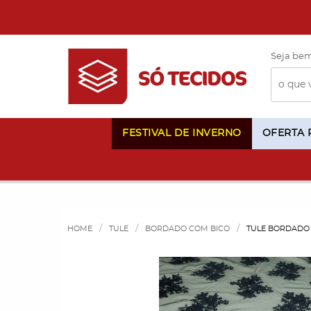
Seja bem
FESTIVAL DE INVERNO
OFERTA
HOME
TULE
BORDADO COM BICO
TULE BORDADO 