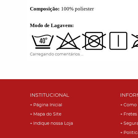
Composição:
100% poliester
Modo de Lagavem:
Carregando comentários ...
INSTITUCIONAL
INFOR
Página Inicial
Como 
Mapa do Site
Fretes
Indique nossa Loja
Segur
Politic