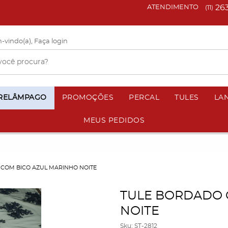
26
ATENDIMENTO
(11)
-vindo(a),
Faça login
 RELÂMPAGO
PROMOÇÕES
PERCAL
TULES
LA
MEUS PEDIDOS
COM BICO AZUL MARINHO NOITE
TULE BORDADO 
NOITE
Sku:
ST-2812