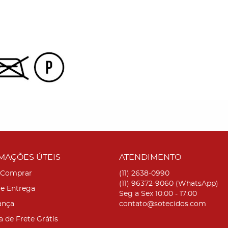
MAÇÕES ÚTEIS
ATENDIMENTO
Comprar
(11)
2638-0990
(11)
96372-9060
(WhatsApp)
 e Entrega
Seg a Sex 10:00 - 17:00
ança
contato@sotecidos.com
a de Frete Grátis