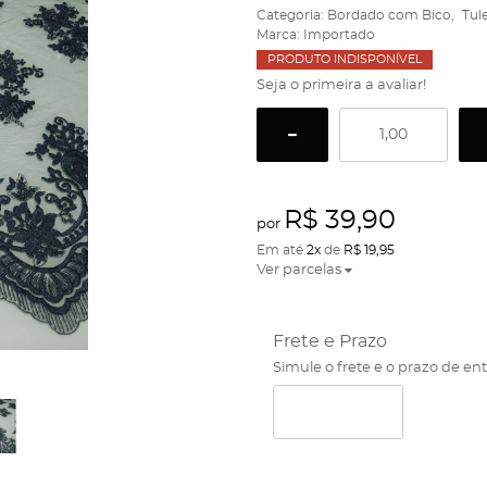
Categoria:
Bordado com Bico
Tul
Marca:
Importado
PRODUTO INDISPONÍVEL
Seja o primeira a avaliar!
R$ 39,90
por
Em até
2x
de
R$ 19,95
Ver parcelas
Frete e Prazo
Simule o frete e o prazo de en