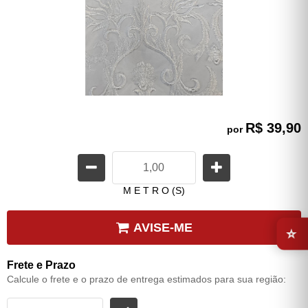
R$ 39,90
por
M E T R O (S)
⭐
AVISE-ME
Frete e Prazo
Calcule o frete e o prazo de entrega estimados para sua região: