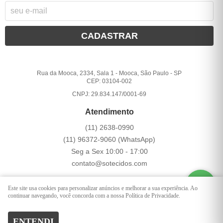
CADASTRAR
Rua da Mooca, 2334, Sala 1
-
Mooca, São Paulo
-
SP
CEP: 03104-002
CNPJ: 29.834.147/0001-69
Atendimento
(11)
2638-0990
(11)
96372-9060
(WhatsApp)
Seg a Sex 10:00 - 17:00
contato@sotecidos.com
Este site usa cookies para personalizar anúncios e melhorar a sua experiência. Ao
LOJA VIRTUAL CRIADA POR
continuar navegando, você concorda com a nossa Política de Privacidade.
ENTENDI