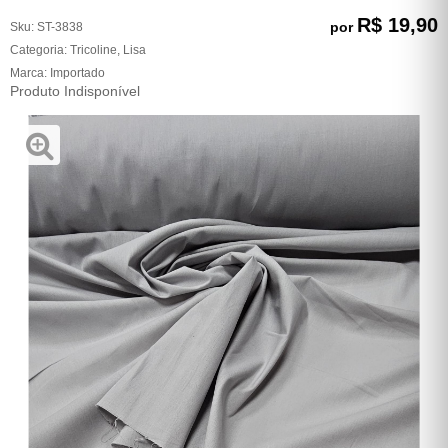
R$ 19,90
por
Sku:
ST-3838
Categoria:
Tricoline
,
Lisa
Marca:
Importado
Produto Indisponível