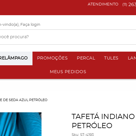
26
ATENDIMENTO
(11)
-vindo(a),
Faça login
 RELÂMPAGO
PROMOÇÕES
PERCAL
TULES
LA
MEUS PEDIDOS
E DE SEDA AZUL PETRÓLEO
TAFETÁ INDIANO
PETRÓLEO
Sku:
ST-4193