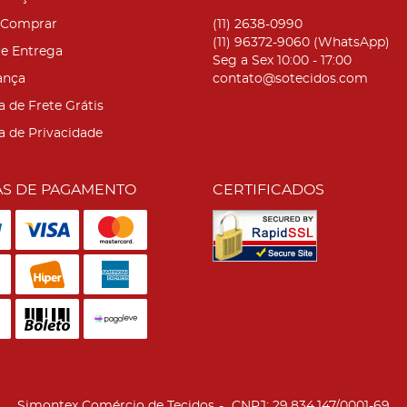
Comprar
(11)
2638-0990
(11)
96372-9060
(WhatsApp)
 e Entrega
Seg a Sex 10:00 - 17:00
ança
contato@sotecidos.com
a de Frete Grátis
ca de Privacidade
S DE PAGAMENTO
CERTIFICADOS
Simontex Comércio de Tecidos
CNPJ: 29.834.147/0001-69