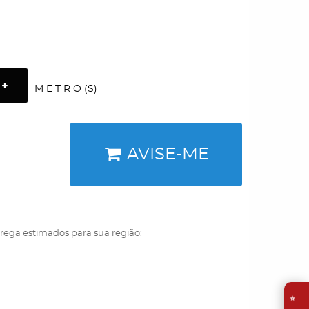
M E T R O (S)
AVISE-ME
trega estimados para sua região:
⭐