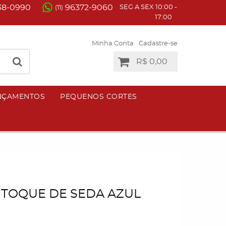
38-0990
96372-9060
SEG A SEX 10:00 -
(11)
17:00
Minha Conta
Cadastre-se
R$ 0,00
NÇAMENTOS
PEQUENOS CORTES
 TOQUE DE SEDA AZUL