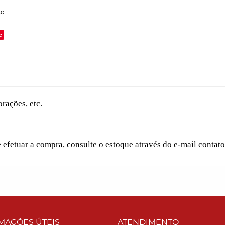
to
e
rações, etc.
e efetuar a compra, consulte o estoque através do e-mail conta
MAÇÕES ÚTEIS
ATENDIMENTO