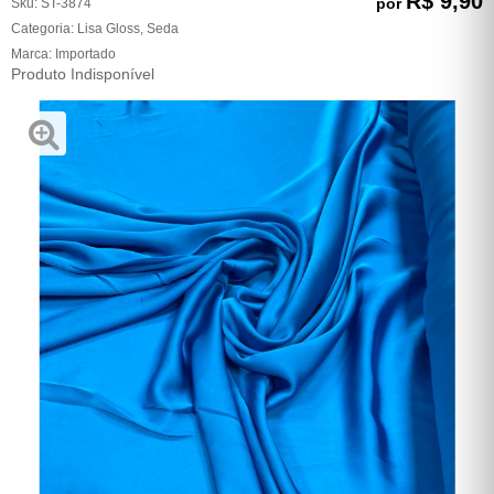
R$ 9,90
por
Sku:
ST-3874
Categoria:
Lisa Gloss
,
Seda
Marca:
Importado
Produto Indisponível