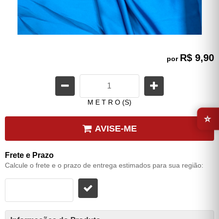
R$ 9,90
por
M E T R O (S)
⭐
AVISE-ME
Frete e Prazo
Calcule o frete e o prazo de entrega estimados para sua região: