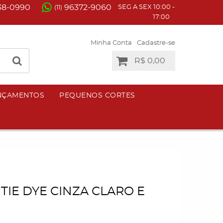
38-0990
96372-9060
SEG A SEX 10:00 -
(11)
17:00
Minha Conta
Cadastre-se
R$ 0,00
NÇAMENTOS
PEQUENOS CORTES
TIE DYE CINZA CLARO E