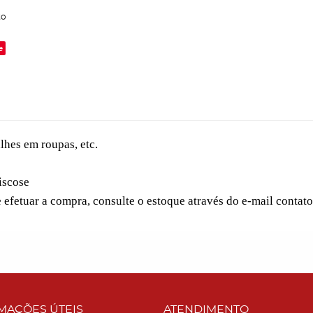
to
e
lhes em roupas, etc.
iscose
e efetuar a compra, consulte o estoque através do e-mail conta
MAÇÕES ÚTEIS
ATENDIMENTO