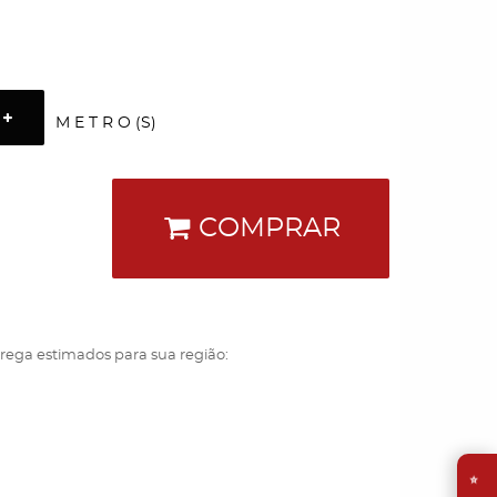
M E T R O (S)
COMPRAR
trega estimados para sua região:
⭐