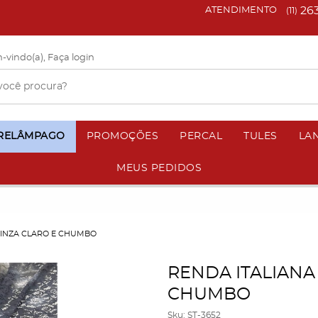
26
ATENDIMENTO
(11)
-vindo(a),
Faça login
 RELÂMPAGO
PROMOÇÕES
PERCAL
TULES
LA
MEUS PEDIDOS
 CINZA CLARO E CHUMBO
RENDA ITALIANA 
CHUMBO
Sku:
ST-3652