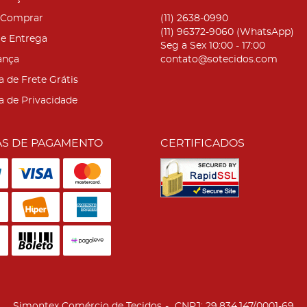
Comprar
(11)
2638-0990
(11)
96372-9060
(WhatsApp)
 e Entrega
Seg a Sex 10:00 - 17:00
ança
contato@sotecidos.com
a de Frete Grátis
ca de Privacidade
S DE PAGAMENTO
CERTIFICADOS
Simontex Comércio de Tecidos
CNPJ: 29.834.147/0001-69