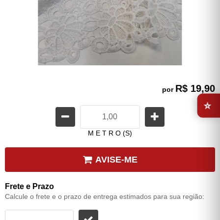
R$ 19,90
por
⭐
M E T R O (S)
AVISE-ME
Frete e Prazo
Calcule o frete e o prazo de entrega estimados para sua região: