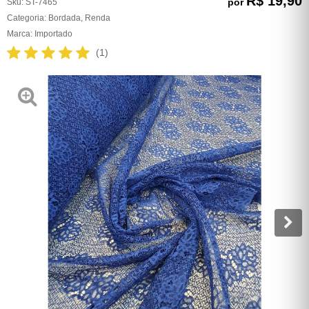
R$ 19,90
por
Sku:
ST-7465
Categoria:
Bordada
,
Renda
Marca:
Importado
(1)